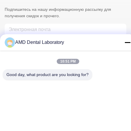
Подпишитесь на нашу информационную рассылку для
получения скидок и прочего.
AMD Dental Laboratory
10:51 PM
Good day, what product are you looking for?
Свяжитесь Мы
Политика уединения
|
Карта сайта
| Качество Китая хорошее
Циркониевая зубная коронка Поставщик. © авторского права
2024-2026 AMD Dental Laboratory . Все права защищены.