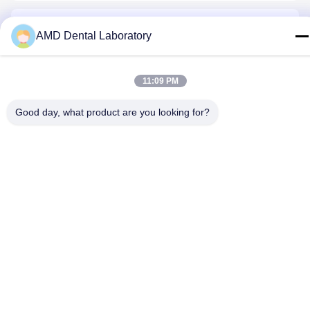
AMD Dental Laboratory
11:09 PM
Свяжитесь Мы
Good day, what product are you looking for?
Политика уединения
|
Карта сайта
| Качество Китая хорошее
Циркониевая зубная коронка Поставщик. © авторского права
2024-2026 AMD Dental Laboratory . Все права защищены.